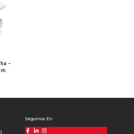
cha –
 cm
Seguinos En
O