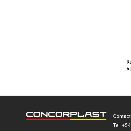
R
R
Contac
Tel. +5